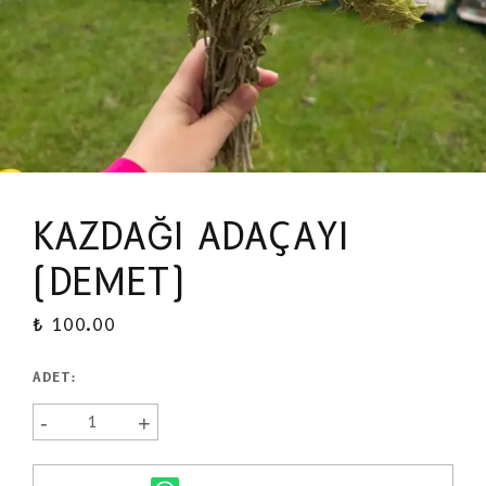
KAZDAĞI ADAÇAYI 
(DEMET)
₺ 100.00
ADET
:
-
+
1