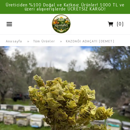
Üreticiden %100 Doğal ve Katkısız Ürünler! 1000 TL ve
üzeri alışverişlerde ÜCRETSİZ KARGO!
(
0
)
Anasayfa
  » 
Tüm Ürünler
 » 
KAZDAĞI ADAÇAYI (DEMET)