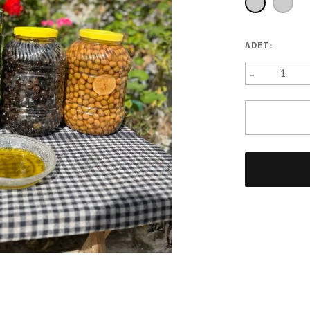
ADET
:
-
1