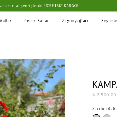
ve üzeri alışverişlerde ÜCRETSİZ KARGO!
Ballar
Petek Ballar
Zeytinyağları
Zeytinl
KAMP
₺ 2,500.00
ZEYTIN TÜRÜ