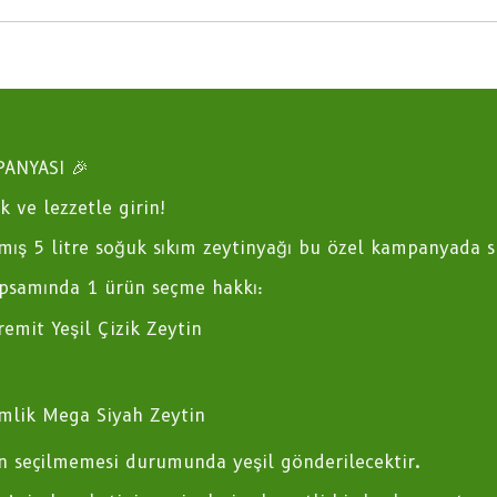
PANYASI 🎉
ık ve lezzetle girin!
mış 5 litre soğuk sıkım zeytinyağı bu özel kampanyada si
samında 1 ürün seçme hakkı:
remit Yeşil Çizik Zeytin
mlik Mega Siyah Zeytin
n seçilmemesi durumunda yeşil gönderilecektir.