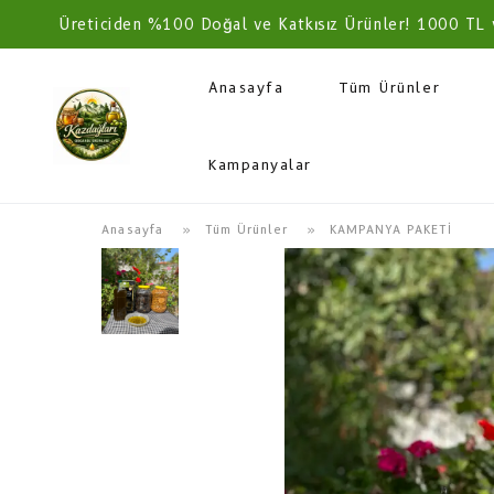
Üreticiden %100 Doğal ve Katkısız Ürünler! 1000 TL 
Anasayfa
Tüm Ürünler
Kampanyalar
Anasayfa
  » 
Tüm Ürünler
 » 
KAMPANYA PAKETİ