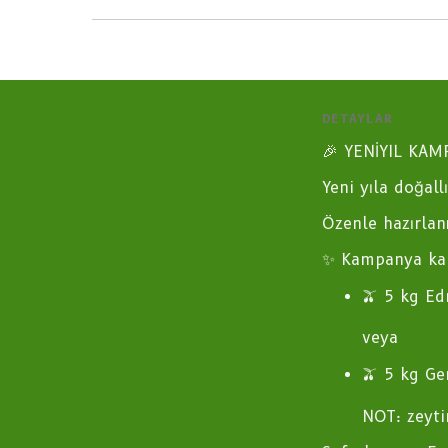
DETAYLAR
🎉 YENİYIL KAM
Yeni yıla doğall
Özenle hazırlan
✨ Kampanya kap
🫒 5 kg Ed
veya
🫒 5 kg Ge
NOT: zeyti